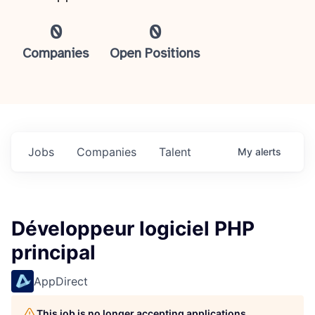
0
0
Companies
Open Positions
Jobs
Companies
Talent
My
alerts
Développeur logiciel PHP
principal
AppDirect
This job is no longer accepting applications