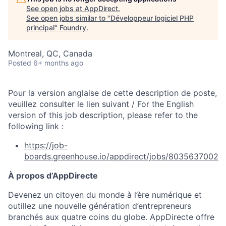
See open jobs at
AppDirect
.
See open jobs similar to "
Développeur logiciel PHP
principal
"
Foundry
.
Montreal, QC, Canada
Posted
6+ months ago
Pour la version anglaise de cette description de poste,
veuillez consulter le lien suivant / For the English
version of this job description, please refer to the
following link :
https://job-
boards.greenhouse.io/appdirect/jobs/8035637002
À propos d’AppDirecte
Devenez un citoyen du monde à l’ère numérique et
outillez une nouvelle génération d’entrepreneurs
branchés aux quatre coins du globe. AppDirecte offre