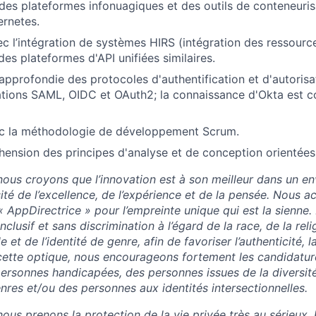
des plateformes infonuagiques et des outils de conteneur
rnetes.
c l’intégration de systèmes HIRS (intégration des ressourc
es plateformes d'API unifiées similaires.
pprofondie des protocoles d'authentification et d'autoris
ations SAML, OIDC et OAuth2; la connaissance d'Okta est
vec la méthodologie de développement Scrum.
ension des principes d'analyse et de conception orientées
ous croyons que l’innovation est à son meilleur dans un e
sité de l’excellence, de l’expérience et de la pensée. Nous 
« AppDirectrice » pour l’empreinte unique qui est la sienne
clusif et sans discrimination à l’égard de la race, de la relig
le et de l’identité de genre, afin de favoriser l’authenticité, la
 cette optique, nous encourageons fortement les candidatu
ersonnes handicapées, des personnes issues de la diversité
nres et/ou des personnes aux identités intersectionnelles.
ous prenons la protection de la vie privée très au sérieux. 