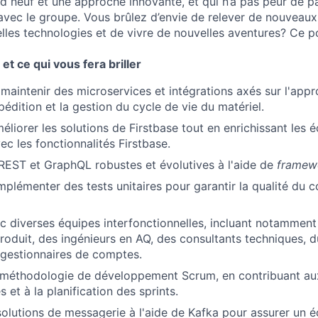
d neuf et une approche innovante, et qui n’a pas peur de p
 avec le groupe. Vous brûlez d’envie de relever de nouveaux
lles technologies et de vivre de nouvelles aventures? Ce p
et ce qui vous fera briller
About
maintenir des microservices et intégrations axés sur l'app
xpédition et la gestion du cycle de vie du matériel.
Team
méliorer les solutions de Firstbase tout en enrichissant les
ec les fonctionnalités Firstbase.
REST et GraphQL robustes et évolutives à l'aide de
framew
Portfo
mplémenter des tests unitaires pour garantir la qualité du c
Netwo
c diverses équipes interfonctionnelles, incluant notammen
roduit, des ingénieurs en AQ, des consultants techniques, 
 gestionnaires de comptes.
Blog
la méthodologie de développement Scrum, en contribuant a
 et à la planification des sprints.
olutions de messagerie à l'aide de Kafka pour assurer un 