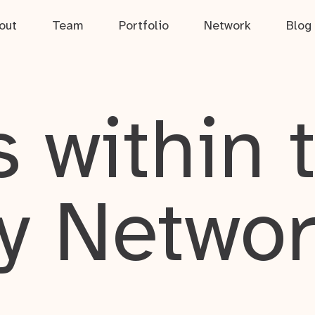
out
Team
Portfolio
Network
Blog
 within 
y Netwo