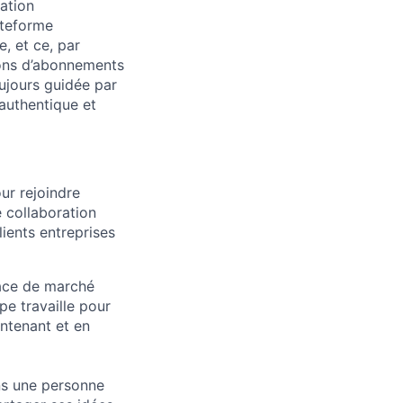
ation
ateforme
, et ce, par
ions d’abonnements
ujours guidée par
 authentique et
ur rejoindre
e collaboration
lients entreprises
lace de marché
pe travaille pour
intenant et en
ons une personne