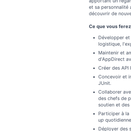
apportant un regar
et sa personnalité
découvrir de nouve
Ce que vous ferez 
Développer et 
logistique, l'e
Maintenir et a
d'AppDirect av
Créer des API 
Concevoir et i
JUnit.
Collaborer ave
des chefs de p
soutien et des
Participer à 
up
quotidiennes
Déployer des s