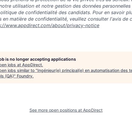
notre utilisation et notre gestion des données personnelles
 politique de confidentialité des candidats. Pour en savoir pl
 en matière de confidentialité, veuillez consulter l'avis de c
s://www.appdirect.com/about/privacy-notice
job is no longer accepting applications
pen jobs at
AppDirect
.
en jobs similar to "
Ingénieur(e) principal(e) en automatisation des t
els (QA)
"
Foundry
.
See more open positions at
AppDirect