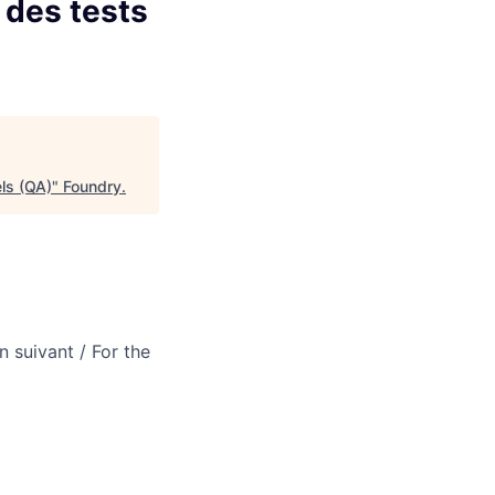
 des tests
els (QA)
"
Foundry
.
n suivant / For the