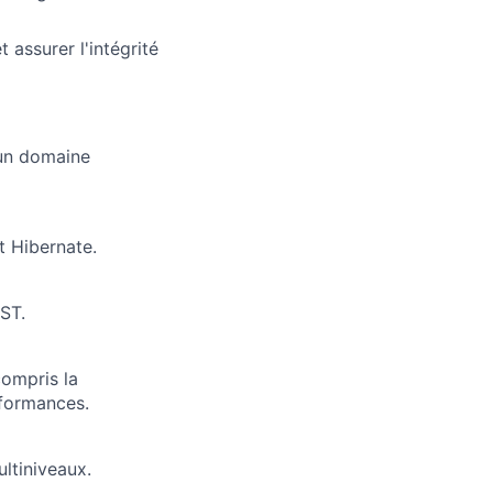
ers
assurer l'intégrité
 un domaine
 Hibernate.
ST.
ompris la
rformances.
ltiniveaux.