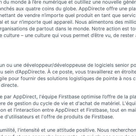
 du monde à l’ère numérique et outillez une nouvelle génér
anchés aux quatre coins du globe. AppDirecte offre une pl
ttant de vendre n’importe quel produit en tant que service
al et sur n’importe quel appareil. Nous alimentons des mill
rganisations de partout dans le monde. Notre action est to
e culture – une culture qui vous permet d’être vu, de rester
n ou une développeur/développeuse de logiciels senior po
au sein d’AppDirecte. À ce poste, vous travaillerez en étroit
le pour fournir des solutions logistiques de pointe à nos c
 directe.
par AppDirect, l'équipe Firstbase optimise l’offre de la p
e de gestion du cycle de vie et d'achat de matériel. L'équi
tion et l’interaction entre AppDirect et Firstbase, tout en ma
 d'utilisateurs et l'offre de produits de Firstbase.
umilité, l'intensité et une attitude positive. Nous recherch