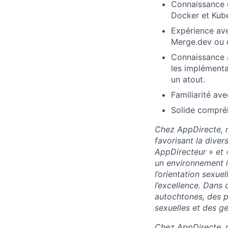
Connaissance 
Docker et Kube
Expérience ave
Merge.dev ou d
Connaissance a
les implément
un atout.
Familiarité a
Solide compréh
Chez AppDirecte, n
favorisant la diver
AppDirecteur » et 
un environnement in
l’orientation sexuel
l’excellence. Dans
autochtones, des p
sexuelles et des ge
Chez AppDirecte, n