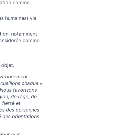
isation comme
es humaines) via
ation, notamment
 considérée comme
 objet.
nvironnement
accueillons chaque «
. Nous favorisons
ion, de l’âge, de
 fierté et
res des personnes
 des orientations
Pour plus