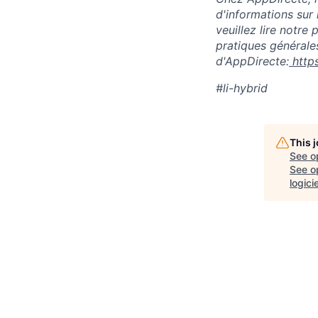
d'informations sur 
veuillez lire notre
pratiques générales
d'AppDirecte:
http
#li-hybrid
This 
See o
See op
logici