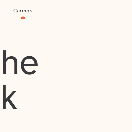
Careers
the
rk