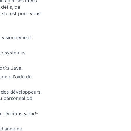
artager ses idées
 défis, de
oste est pour vous!
rovisionnement
 écosystèmes
orks
Java.
lio
ode à l'aide de
rk
t des développeurs,
du personnel de
ux réunions
stand-
échange de