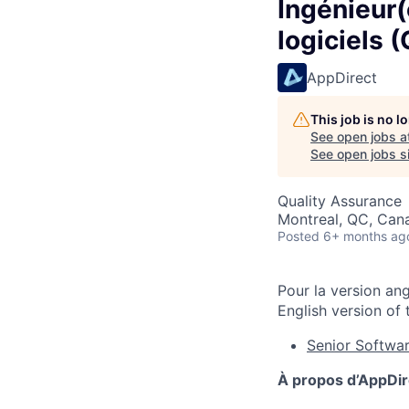
Ingénieur(
logiciels 
AppDirect
This job is no 
See open jobs a
See open jobs si
Quality Assurance
Montreal, QC, Can
Posted
6+ months ag
Pour la version ang
English version of t
Senior Softwa
À propos d’AppDi