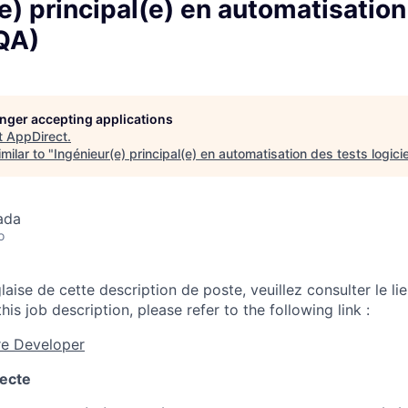
e) principal(e) en automatisation
(QA)
longer accepting applications
t
AppDirect
.
milar to "
Ingénieur(e) principal(e) en automatisation des tests logici
ada
o
laise de cette description de poste, veuillez consulter le lie
his job description, please refer to the following link :
re Developer
recte