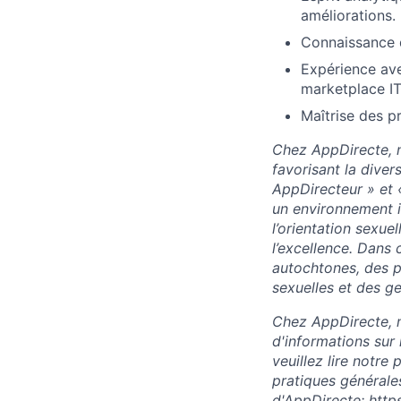
améliorations.
Connaissance d
Expérience ave
marketplace IT
Maîtrise des p
Chez AppDirecte, n
favorisant la diver
AppDirecteur » et 
un environnement in
l’orientation sexuel
l’excellence. Dans
autochtones, des p
sexuelles et des ge
Chez AppDirecte, n
d'informations sur 
veuillez lire notre
pratiques générales
d'AppDirecte:
http