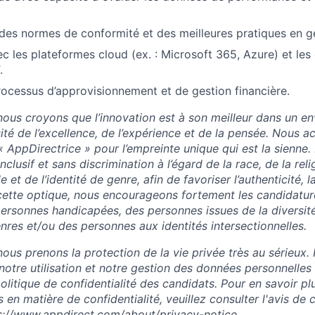
es normes de conformité et des meilleures pratiques en ge
c les plateformes cloud (ex. : Microsoft 365, Azure) et le
.
rocessus d’approvisionnement et de gestion financière.
ous croyons que l’innovation est à son meilleur dans un e
sité de l’excellence, de l’expérience et de la pensée. Nous 
« AppDirectrice » pour l’empreinte unique qui est la sienne
clusif et sans discrimination à l’égard de la race, de la relig
le et de l’identité de genre, afin de favoriser l’authenticité, la
 cette optique, nous encourageons fortement les candidatu
ersonnes handicapées, des personnes issues de la diversité
nres et/ou des personnes aux identités intersectionnelles.
ous prenons la protection de la vie privée très au sérieux. 
notre utilisation et notre gestion des données personnelles
 politique de confidentialité des candidats. Pour en savoir pl
 en matière de confidentialité, veuillez consulter l'avis de c
s://www.appdirect.com/about/privacy-notice