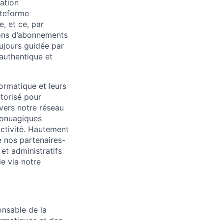
ation
ateforme
, et ce, par
ions d’abonnements
ujours guidée par
 authentique et
ormatique et leurs
utorisé pour
avers notre réseau
nfonuagiques
uctivité. Hautement
e nos partenaires-
et administratifs
le via notre
onsable de la