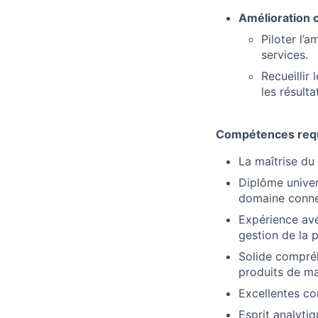
Amélioration c
Piloter l’
services.
Recueillir
les résulta
Compétences req
La maîtrise du 
Diplôme univer
domaine conn
Expérience avé
gestion de la p
Solide compréh
produits de ma
Excellentes co
Esprit analyti