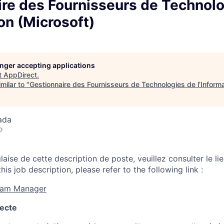
ire des Fournisseurs de Technol
ion (Microsoft)
longer accepting applications
t
AppDirect
.
milar to "
Gestionnaire des Fournisseurs de Technologies de l’Informa
ada
o
laise de cette description de poste, veuillez consulter le lie
his job description, please refer to the following link :
ram Manager
recte