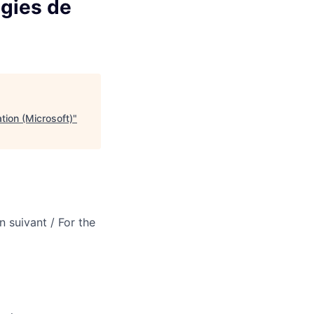
ogies de
tion (Microsoft)
"
n suivant / For the