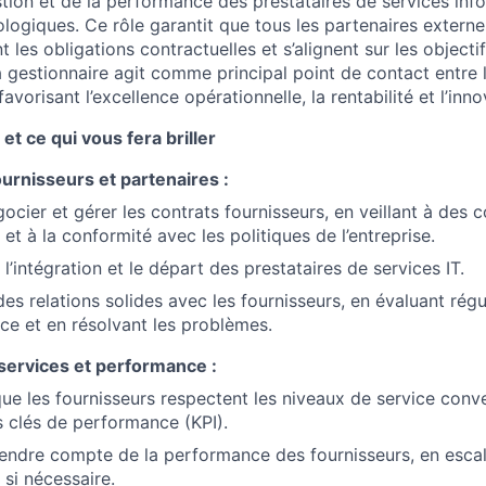
stion et de la performance des prestataires de services inf
ologiques. Ce rôle garantit que tous les partenaires extern
nt les obligations contractuelles et s’alignent sur les object
la gestionnaire agit comme principal point de contact entre l
favorisant l’excellence opérationnelle, la rentabilité et l’inno
et ce qui vous fera briller
urnisseurs et partenaires :
About
gocier et gérer les contrats fournisseurs, en veillant à des 
 et à la conformité avec les politiques de l’entreprise.
l’intégration et le départ des prestataires de services IT.
Team
des relations solides avec les fournisseurs, en évaluant régu
e et en résolvant les problèmes.
services et performance :
Portfo
que les fournisseurs respectent les niveaux de service conv
s clés de performance (KPI).
Netwo
rendre compte de la performance des fournisseurs, en esca
si nécessaire.