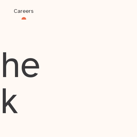
Careers
the
rk