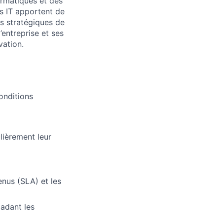
ormatiques et des
es IT apportent de
ifs stratégiques de
’entreprise et ses
vation.
conditions
lièrement leur
lio
enus (SLA) et les
rk
ladant les