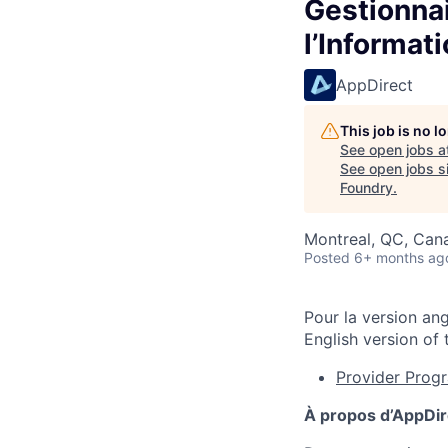
Gestionna
l’Informat
AppDirect
This job is no 
See open jobs a
See open jobs si
Foundry
.
Montreal, QC, Can
Posted
6+ months ag
Pour la version ang
English version of t
Provider Prog
À propos d’AppDi