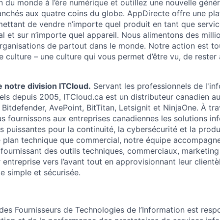
 du monde à l’ère numérique et outillez une nouvelle génér
anchés aux quatre coins du globe. AppDirecte offre une pl
ttant de vendre n’importe quel produit en tant que service
al et sur n’importe quel appareil. Nous alimentons des mill
rganisations de partout dans le monde. Notre action est to
e culture – une culture qui vous permet d’être vu, de rester
 notre division ITCloud.
Servant les professionnels de l'inf
nels depuis 2005, ITCloud.ca est un distributeur canadien a
 Bitdefender, AvePoint, BitTitan, Letsignit et NinjaOne. À tr
us fournissons aux entreprises canadiennes les solutions i
us puissantes pour la continuité, la cybersécurité et la prod
 le plan technique que commercial, notre équipe accompagn
 fournissant des outils techniques, commerciaux, marketing 
 entreprise vers l’avant tout en approvisionnant leur clientè
e simple et sécurisée.
 des Fournisseurs de Technologies de l’Information est resp