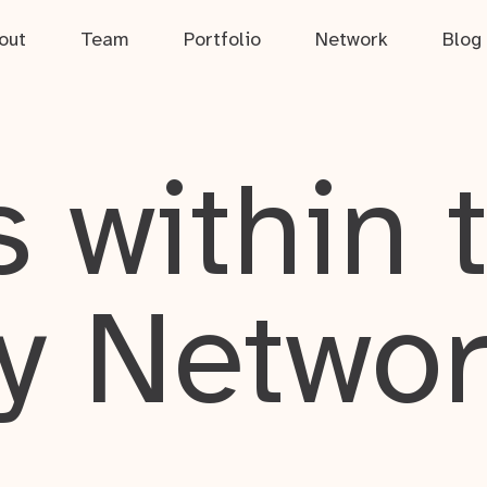
out
Team
Portfolio
Network
Blog
 within 
y Netwo