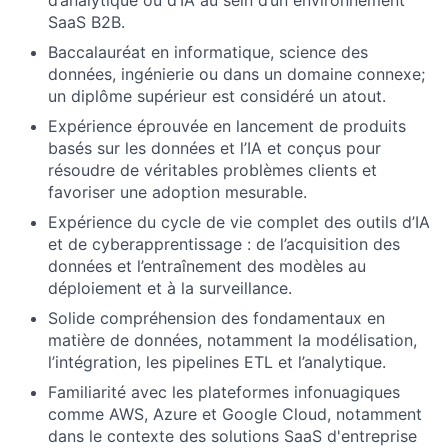
d’analytique ou d’IA au sein d’un environnement
SaaS B2B.
Baccalauréat en informatique, science des
données, ingénierie ou dans un domaine connexe;
un diplôme supérieur est considéré un atout.
Expérience éprouvée en lancement de produits
basés sur les données et l’IA et conçus pour
About
résoudre de véritables problèmes clients et
favoriser une adoption mesurable.
Team
Expérience du cycle de vie complet des outils d’IA
et de cyberapprentissage : de l’acquisition des
données et l’entraînement des modèles au
Portfolio
déploiement et à la surveillance.
Solide compréhension des fondamentaux en
Network
matière de données, notamment la modélisation,
l’intégration, les pipelines ETL et l’analytique.
Blog
Familiarité avec les plateformes infonuagiques
comme AWS, Azure et Google Cloud, notamment
dans le contexte des solutions SaaS d'entreprise
Careers