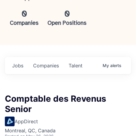
0
0
Companies
Open Positions
Jobs
Companies
Talent
My
alerts
Comptable des Revenus
Senior
AppDirect
Montreal, QC, Canada