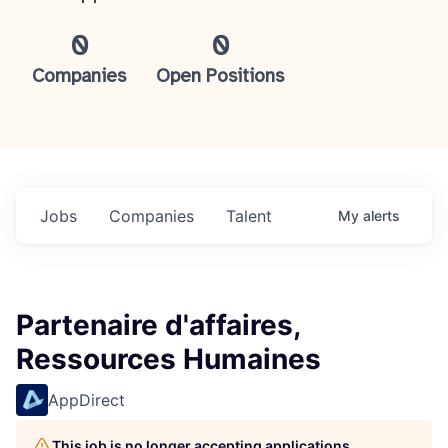
0
0
Companies
Open Positions
Jobs
Companies
Talent
My
alerts
Partenaire d'affaires,
Ressources Humaines
AppDirect
This job is no longer accepting applications