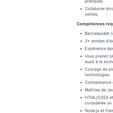
pratiques.
Collaborer étr
ventes.
Compétences req
Baccalauréat (
3+ années d'e
Expérience épr
Vous prenez pl
aussi à le sout
Courage de plo
technologies.
Connaissance d
Maîtrise de Ja
HTML/CSS3 et 
considérée un 
Node.js et
fra