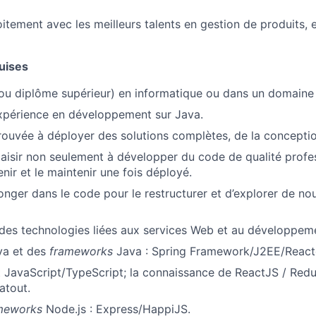
Team
oitement avec les meilleurs talents en gestion de produits,
Portfo
uises
ou diplôme supérieur) en informatique ou dans un domaine
xpérience en développement sur Java.
Netwo
ouvée à déployer des solutions complètes, de la conception 
aisir non seulement à développer du code de qualité profes
Blog
enir et le maintenir une fois déployé.
nger dans le code pour le restructurer et d’explorer de nou
Care
es technologies liées aux services Web et au développeme
va et des
frameworks
Java : Spring Framework/J2EE/React
JavaScript/TypeScript; la connaissance de ReactJS / Redu
atout.
meworks
Node.js : Express/HappiJS.