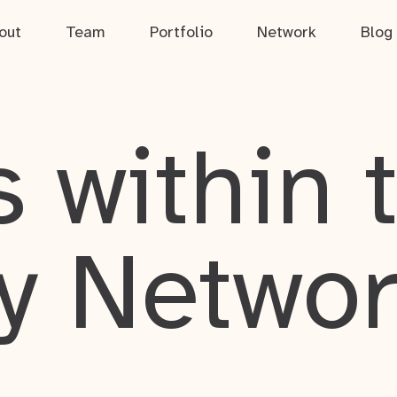
out
Team
Portfolio
Network
Blog
 within 
y Netwo