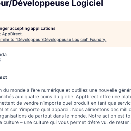
ur/Développeuse Logiciel
longer accepting applications
t
AppDirect
.
milar to "
Développeur/Développeuse Logiciel
"
Foundry
.
ada
6
ect
 du monde à l’ère numérique et outillez une nouvelle génér
anchés aux quatre coins du globe. AppDirect offre une pla
ttant de vendre n’importe quel produit en tant que service
al et sur n’importe quel appareil. Nous alimentons des mill
rganisations de partout dans le monde. Notre action est to
e culture – une culture qui vous permet d’être vu, de rester