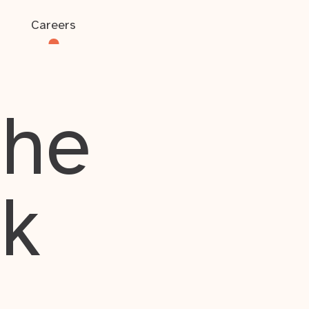
Careers
the
rk