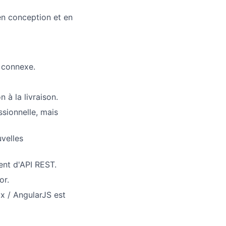
 en conception et en
lio
 connexe.
rk
à la livraison.
sionnelle, mais
velles
ers
nt d'API REST.
or.
x / AngularJS est