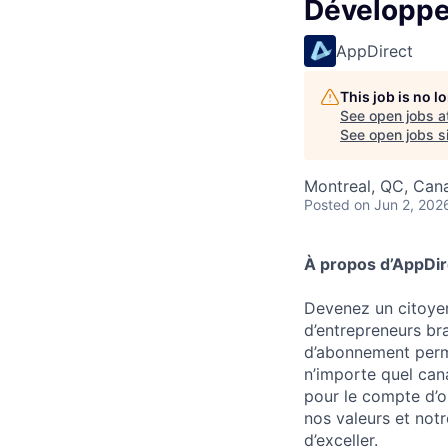
Développe
AppDirect
This job is no 
See open jobs a
See open jobs si
Montreal, QC, Can
Posted
on Jun 2, 202
À propos d’AppDir
Devenez un citoyen
d’entrepreneurs br
d’abonnement perme
n’importe quel can
pour le compte d’o
nos valeurs et notr
d’exceller.