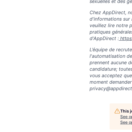
sexuelles et des ge
Chez AppDirect, nou
d'informations sur 
veuillez lire notre
pratiques générales
d'AppDirect :
http
L’équipe de recrute
l'automatisation d
prennent aucune d
candidature; toute
vous acceptez que 
moment demander l
privacy@appdirect
This 
See o
See op