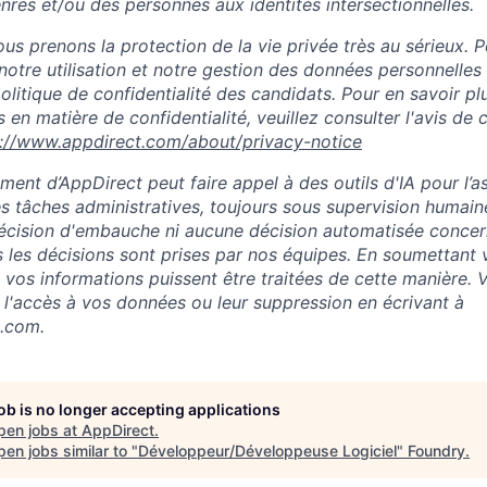
nres et/ou des personnes aux identités intersectionnelles.
s prenons la protection de la vie privée très au sérieux. P
notre utilisation et notre gestion des données personnelles
 politique de confidentialité des candidats. Pour en savoir pl
 en matière de confidentialité, veuillez consulter l'avis de c
s://www.appdirect.com/about/privacy-notice
ment d’AppDirect peut faire appel à des outils d'IA pour l’a
es tâches administratives, toujours sous supervision humaine
écision d'embauche ni aucune décision automatisée concer
s les décisions sont prises par nos équipes. En soumettant 
vos informations puissent être traitées de cette manière. 
'accès à vos données ou leur suppression en écrivant à
.com.
job is no longer accepting applications
pen jobs at
AppDirect
.
en jobs similar to "
Développeur/Développeuse Logiciel
"
Foundry
.