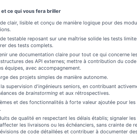
et ce qui vous fera briller
de clair, lisible et conçu de manière logique pour des mod
ions.
e testable reposant sur une maîtrise solide les tests limites
orer des tests complets.
enir une documentation claire pour tout ce qui concerne le
 structures des API externes; mettre à contribution du code
tres équipes, avec accompagnement.
arge des projets simples de manière autonome.
s la supervision d'ingénieurs seniors, en contribuant active
 séances de
brainstorming
et aux rétrospectives.
èmes et des fonctionnalités à forte valeur ajoutée pour les 
.
uits de qualité en respectant les délais établis; signaler le
About
affecter les livraisons ou les échéanciers, sans crainte de re
révisions de code détaillées et contribuer à documenter des