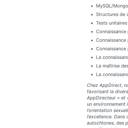
MySQL/MongoDB
Structures de 
Tests unitaires
Connaissance 
Connaissance p
Connaissance p
La connaissanc
La maîtrise de
La connaissanc
Chez AppDirect, no
favorisant la diver
AppDirecteur » et 
un environnement in
l’orientation sexuel
l’excellence. Dans
autochtones, des p