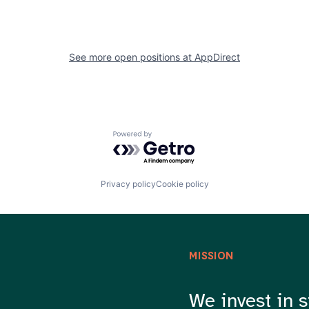
See more open positions at
AppDirect
Powered by Getro.com
Privacy policy
Cookie policy
MISSION
We invest in s