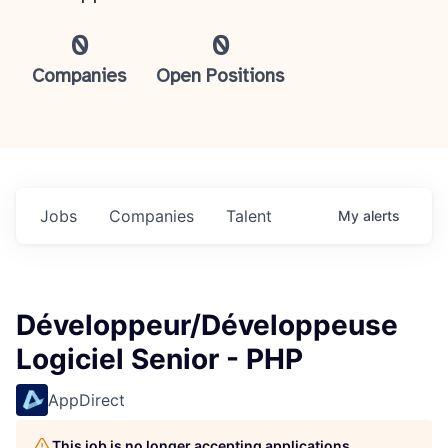
0
0
Companies
Open Positions
Jobs
Companies
Talent
My
alerts
Développeur/Développeuse
Logiciel Senior - PHP
AppDirect
This job is no longer accepting applications