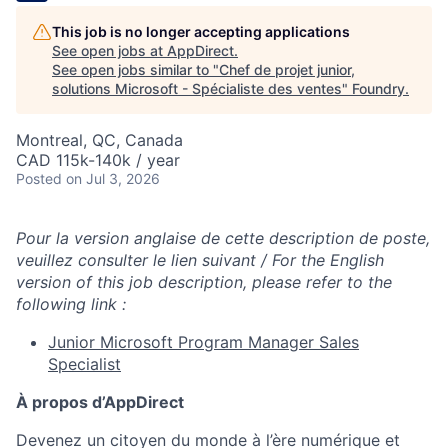
This job is no longer accepting applications
See open jobs at
AppDirect
.
See open jobs similar to "
Chef de projet junior,
solutions Microsoft - Spécialiste des ventes
"
Foundry
.
Montreal, QC, Canada
CAD 115k-140k / year
Posted
on Jul 3, 2026
Pour la version anglaise de cette description de poste,
veuillez consulter le lien suivant / For the English
version of this job description, please refer to the
following link :
Junior Microsoft Program Manager Sales
Specialist
À propos d’AppDirect
Devenez un citoyen du monde à l’ère numérique et