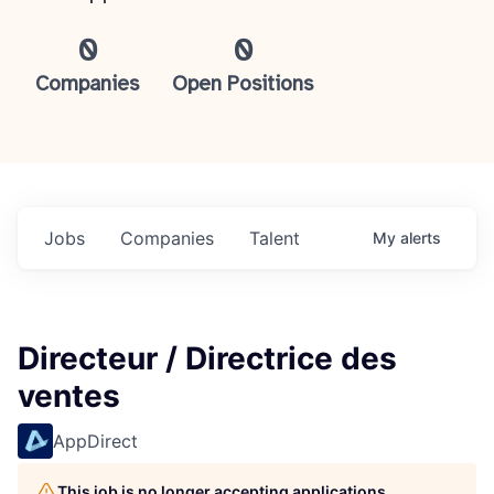
0
0
Companies
Open Positions
Jobs
Companies
Talent
My
alerts
Directeur / Directrice des
ventes
AppDirect
This job is no longer accepting applications