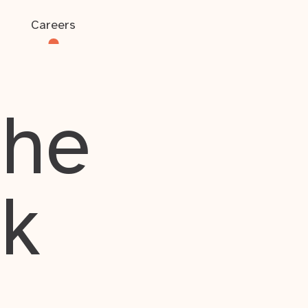
Careers
the
rk