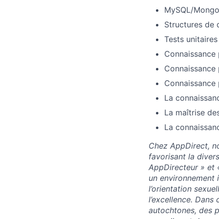
MySQL/MongoDB
Structures de 
Tests unitaires
Connaissance 
Connaissance p
Connaissance p
La connaissanc
La maîtrise de
La connaissanc
Chez AppDirect, no
favorisant la diver
AppDirecteur » et 
un environnement in
l’orientation sexuel
l’excellence. Dans
autochtones, des p