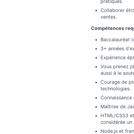
pratiques.
Collaborer étr
ventes.
Compétences req
Baccalauréat (
3+ années d'e
Expérience épr
Vous prenez pl
aussi à le sout
Courage de plo
technologies.
Connaissance d
Maîtrise de Ja
HTML/CSS3 et 
considérée un 
Node.js et
fra