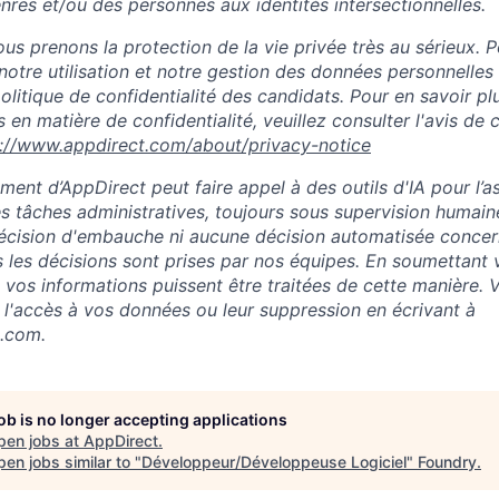
nres et/ou des personnes aux identités intersectionnelles.
s prenons la protection de la vie privée très au sérieux. P
notre utilisation et notre gestion des données personnelles
 politique de confidentialité des candidats. Pour en savoir pl
 en matière de confidentialité, veuillez consulter l'avis de c
s://www.appdirect.com/about/privacy-notice
ment d’AppDirect peut faire appel à des outils d'IA pour l’a
es tâches administratives, toujours sous supervision humaine
écision d'embauche ni aucune décision automatisée concer
s les décisions sont prises par nos équipes. En soumettant 
vos informations puissent être traitées de cette manière. 
'accès à vos données ou leur suppression en écrivant à
.com.
job is no longer accepting applications
pen jobs at
AppDirect
.
en jobs similar to "
Développeur/Développeuse Logiciel
"
Foundry
.