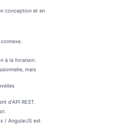
 en conception et en
lio
 connexe.
rk
à la livraison.
sionnelle, mais
velles
ers
nt d'API REST.
or.
x / AngularJS est