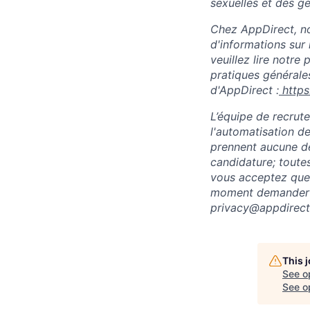
sexuelles et des ge
Chez AppDirect, nou
d'informations sur 
veuillez lire notre
pratiques générales
d'AppDirect :
http
L’équipe de recrute
l'automatisation d
prennent aucune d
candidature; toute
vous acceptez que 
moment demander l
privacy@appdirect
This 
See o
See op