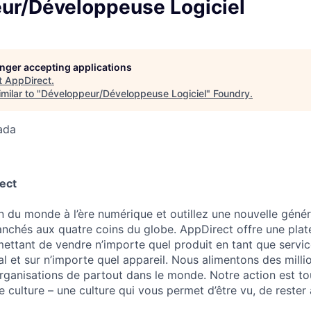
ur/Développeuse Logiciel
longer accepting applications
t
AppDirect
.
milar to "
Développeur/Développeuse Logiciel
"
Foundry
.
ada
ect
 du monde à l’ère numérique et outillez une nouvelle génér
anchés aux quatre coins du globe. AppDirect offre une pla
ttant de vendre n’importe quel produit en tant que service
al et sur n’importe quel appareil. Nous alimentons des mill
rganisations de partout dans le monde. Notre action est to
e culture – une culture qui vous permet d’être vu, de rester