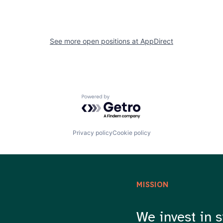
See more open positions at
AppDirect
Powered by Getro.com
Privacy policy
Cookie policy
MISSION
We invest in s