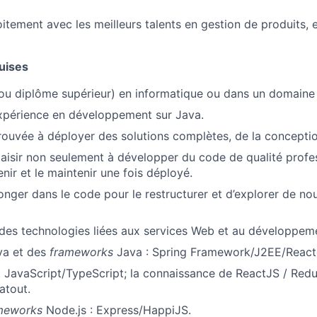
Team
oitement avec les meilleurs talents en gestion de produits,
Portfo
uises
ou diplôme supérieur) en informatique ou dans un domaine
xpérience en développement sur Java.
Netwo
ouvée à déployer des solutions complètes, de la conception 
aisir non seulement à développer du code de qualité profes
Blog
enir et le maintenir une fois déployé.
nger dans le code pour le restructurer et d’explorer de nou
Care
es technologies liées aux services Web et au développeme
va et des
frameworks
Java : Spring Framework/J2EE/React
JavaScript/TypeScript; la connaissance de ReactJS / Redu
atout.
meworks
Node.js : Express/HappiJS.