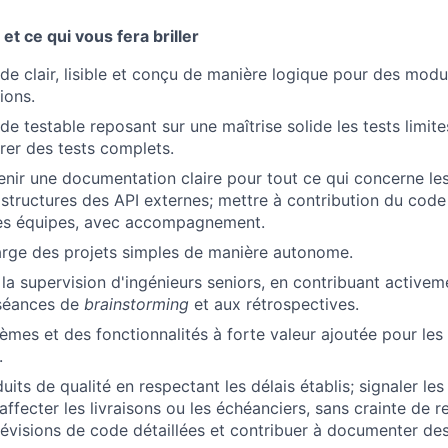
et ce qui vous fera briller
de clair, lisible et conçu de manière logique pour des mod
ions.
e testable reposant sur une maîtrise solide les tests limites
orer des tests complets.
enir une documentation claire pour tout ce qui concerne le
 structures des API externes; mettre à contribution du code
tres équipes, avec accompagnement.
arge des projets simples de manière autonome.
s la supervision d'ingénieurs seniors, en contribuant active
 séances de
brainstorming
et aux rétrospectives.
èmes et des fonctionnalités à forte valeur ajoutée pour les 
.
uits de qualité en respectant les délais établis; signaler le
About
affecter les livraisons ou les échéanciers, sans crainte de re
révisions de code détaillées et contribuer à documenter des