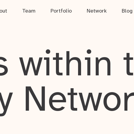
out
Team
Portfolio
Network
Blog
 within 
y Netwo